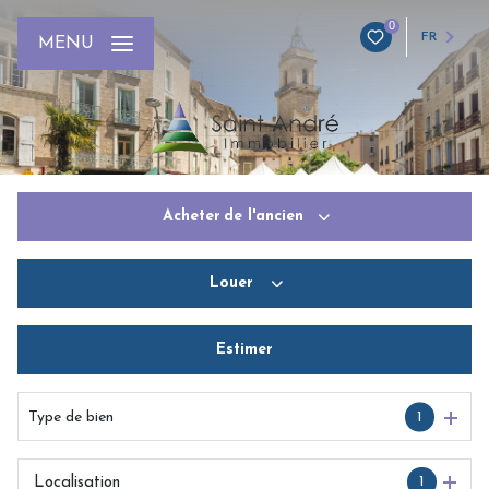
0
FR
MENU
Acheter
de l'ancien
Louer
De l'ancien
Du neuf
Estimer
De l'immo pro
De l'immo pro
Type de bien
1
1
Localisation