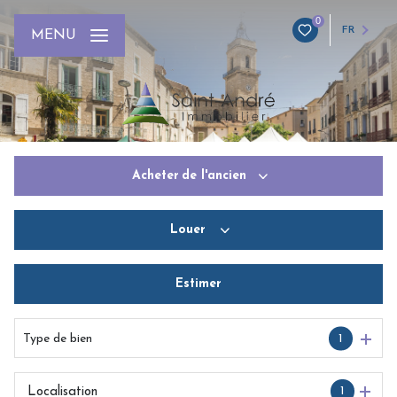
0
FR
MENU
Acheter
de l'ancien
Louer
De l'ancien
Du neuf
Estimer
De l'immo pro
De l'immo pro
Type de bien
1
1
Localisation