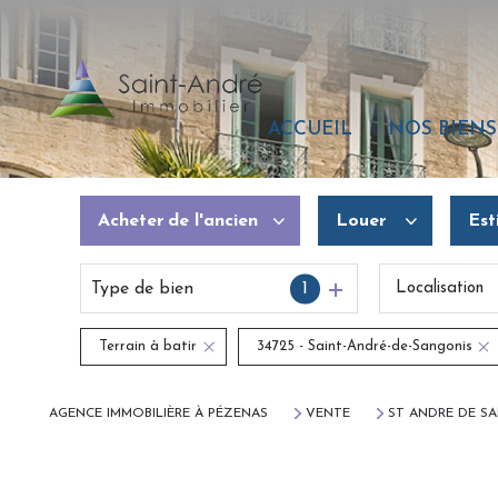
ACCUEIL
NOS BIENS
Acheter
de l'ancien
Louer
Est
Type de bien
1
Localisation
De l'ancien
De l'immo pro
Du neuf
Terrain à batir
34725 - Saint-André-de-Sangonis
De l'immo pro
AGENCE IMMOBILIÈRE À PÉZENAS
VENTE
ST ANDRE DE S