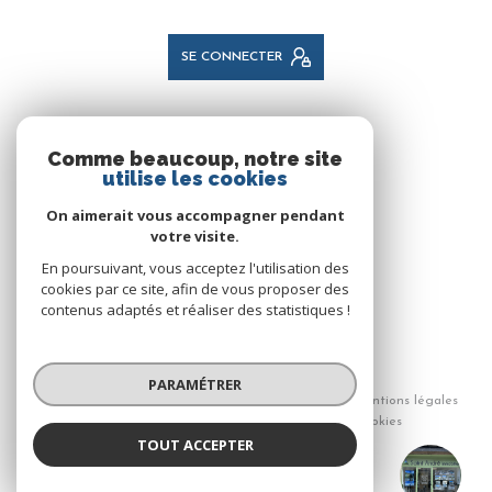
SE CONNECTER
NOS RÉSEAUX
Comme beaucoup, notre site
utilise les cookies
NOUS SUIVRE
On aimerait vous accompagner pendant
votre visite.
En poursuivant, vous acceptez l'utilisation des
cookies par ce site, afin de vous proposer des
contenus adaptés et réaliser des statistiques !
© 2026 | Tous droits réservés
PARAMÉTRER
Nos honoraires
Nos partenaires
Mentions légales
Admin
Politique RGPD
Cookies
TOUT ACCEPTER
SAINT ANDRÉ IMMOBILIER
Réalisé par :
Agence