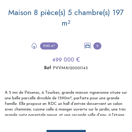
Maison 8 pièce(s) 5 chambre(s) 197
m²
1590 m²
2
499 000 €
Réf
PVVMA120001143
A 5 mn de Pézenas, à Tourbes, grande maison vigneronne située sur
une belle parcelle divisible de 1590m², parfaite pour une grande
famille. Elle propose en RDC un hall d'entrée desservant un salon
avec cheminée, cuisine salle à manger ouverte sur le jardin, une très
grande suite parentale neuve, et une seconde salle d'eau, à l'étage
4 chambres et au dernier un grand grenier aménageable. Une
grande remise de plus de 120 m² complète cet ensemble. La
parcelle divisible en 2 parties 590m² et 1000m² ou 3 parties de