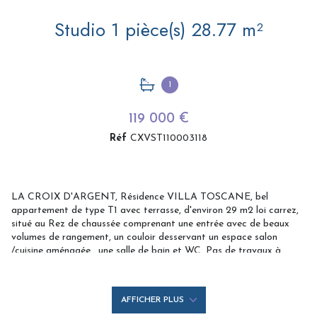
Studio 1 pièce(s) 28.77 m²
1
119 000 €
Réf
CXVST110003118
LA CROIX D'ARGENT, Résidence VILLA TOSCANE, bel
appartement de type T1 avec terrasse, d'environ 29 m2 loi carrez,
situé au Rez de chaussée comprenant une entrée avec de beaux
volumes de rangement, un couloir desservant un espace salon
/cuisine aménagée , une salle de bain et WC. Pas de travaux à
prévoir ! Pas de place de parking mais très bien desservi par
transports en commun ! Copropriété bien tenue, accès sécurisé.
Affaire suivie par Xavier CHEYROUX
06 31 70 35 72
/ Saint
AFFICHER PLUS
André Immobilier - TERRE ET HABITAT, agence indépendante sur