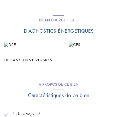
Pézenas.RSAC Montpellier: 338 700 651
Les informations sur les risques auxquels ce bien est exposé sont
disponibles sur le site
Géorisques
BILAN ÉNERGÉTIQUE
DIAGNOSTICS ÉNERGETIQUES
DPE ANCIENNE VERSION
A PROPOS DE CE BIEN
Caractéristiques de ce bien
Surface 28,77 m²