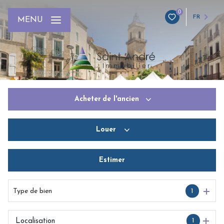
0
FR
MENU
Acheter
de l'ancien
Louer
De l'ancien
Du neuf
Estimer
De l'immo pro
De l'immo pro
Type de bien
1
1
Localisation