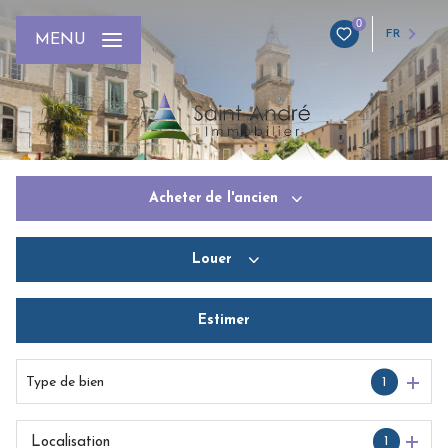
0
FR
MENU
Acheter
de l'ancien
Louer
De l'ancien
Du neuf
Estimer
De l'immo pro
De l'immo pro
Type de bien
1
1
Localisation